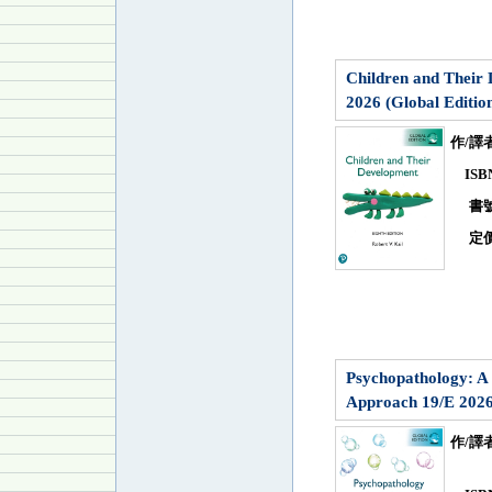
Children and Their
2026 (Global Editio
作/譯
IS
書
定
Psychopathology: A 
Approach 19/E 2026 
作/譯