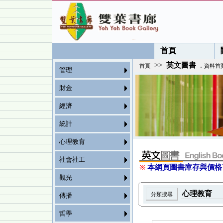
首頁
>>
英文圖書
.
首頁
資料首
管理
財金
經濟
統計
心理教育
社會社工
※
本網頁圖書庫存與價格
觀光
傳播
哲學