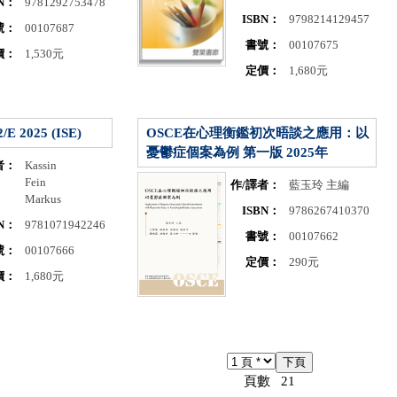
BN：
9781292753478
ISBN：
9798214129457
號：
00107687
書號：
00107675
價：
1,530元
定價：
1,680元
2/E 2025 (ISE)
OSCE在心理衡鑑初次晤談之應用：以
憂鬱症個案為例 第一版 2025年
者：
Kassin
Fein
作/譯者：
藍玉玲 主編
Markus
ISBN：
9786267410370
BN：
9781071942246
書號：
00107662
號：
00107666
定價：
290元
價：
1,680元
頁數 21