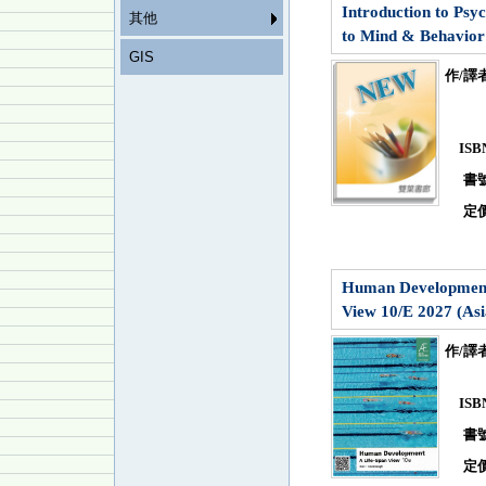
Introduction to Psy
其他
to Mind & Behavior
GIS
作/譯
IS
書
定
Human Development
View 10/E 2027 (Asi
作/譯
IS
書
定