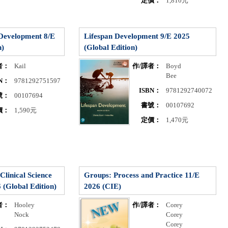
定價：
1,810元
 Development 8/E
Lifespan Development 9/E 2025
n)
(Global Edition)
者：
Kail
作/譯者：
Boyd
Bee
BN：
9781292751597
ISBN：
9781292740072
號：
00107694
書號：
00107692
價：
1,590元
定價：
1,470元
Clinical Science
Groups: Process and Practice 11/E
(Global Edition)
2026 (CIE)
者：
Hooley
作/譯者：
Corey
Nock
Corey
Corey