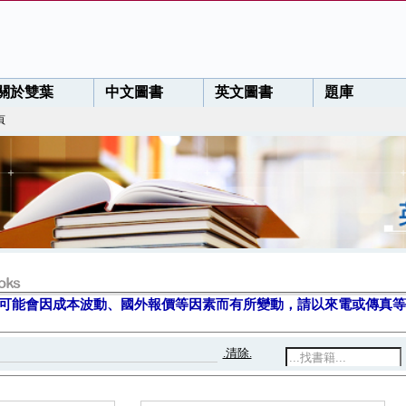
關於雙葉
中文圖書
英文圖書
題庫
頁
可能會因成本波動、國外報價等因素而有所變動，請以來電或傳真等
.清除.