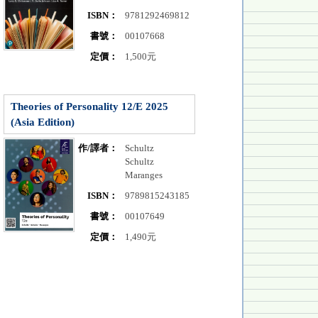
ISBN：
9781292469812
書號：
00107668
定價：
1,500元
Theories of Personality 12/E 2025
(Asia Edition)
作/譯者：
Schultz
Schultz
Maranges
ISBN：
9789815243185
書號：
00107649
定價：
1,490元