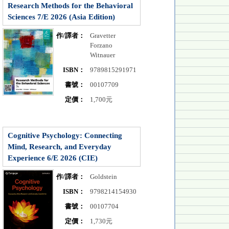
Research Methods for the Behavioral
Sciences 7/E 2026 (Asia Edition)
作/譯者：
Gravetter
Forzano
Witnauer
ISBN：
9789815291971
書號：
00107709
定價：
1,700元
Cognitive Psychology: Connecting
Mind, Research, and Everyday
Experience 6/E 2026 (CIE)
作/譯者：
Goldstein
ISBN：
9798214154930
書號：
00107704
定價：
1,730元