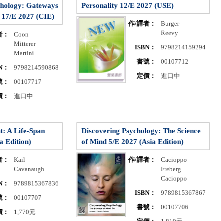
chology: Gateways
Personality 12/E 2027 (USE)
 17/E 2027 (CIE)
作/譯者：
Burger
Reevy
者：
Coon
Mitterer
ISBN：
9798214159294
Martini
書號：
00107712
BN：
9798214590868
定價：
進口中
號：
00107717
價：
進口中
: A Life-Span
Discovering Psychology: The Science
a Edition)
of Mind 5/E 2027 (Asia Edition)
者：
Kail
作/譯者：
Cacioppo
Cavanaugh
Freberg
Cacioppo
BN：
9789815367836
ISBN：
9789815367867
號：
00107707
書號：
00107706
價：
1,770元