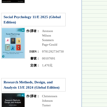
Social Psychology 11/E 2025 (Global
Edition)
作/譯者：
Aronson
Wilson
Sommers
Page-Gould
ISBN：
9781292734750
書號：
00107691
定價：
1,470元
Research Methods, Design, and
Analysis 13/E 2024 (Global Edition)
作/譯者：
Christensen
Johnson
Turner