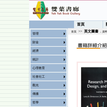
首頁
>>
英文圖書
.
首頁
資
管理
財金
經濟
統計
心理教育
社會社工
觀光
傳播
哲學