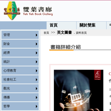
首頁
關於雙葉
>>
英文圖書
.
首頁
資料首頁
管理
財金
經濟
統計
心理教育
C
社會社工
觀光
傳播
哲學