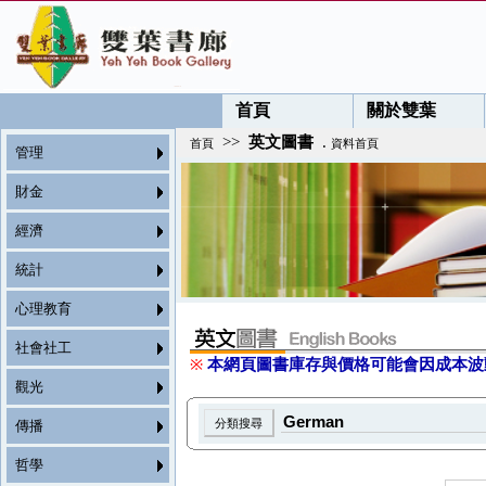
首頁
關於雙葉
>>
英文圖書
.
首頁
資料首頁
管理
財金
經濟
統計
心理教育
社會社工
※
本網頁圖書庫存與價格可能會因成本波
觀光
傳播
哲學