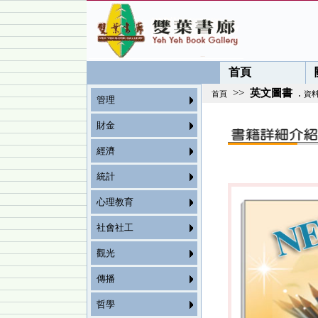
首頁
>>
英文圖書
.
首頁
資
管理
財金
經濟
統計
心理教育
社會社工
觀光
傳播
哲學