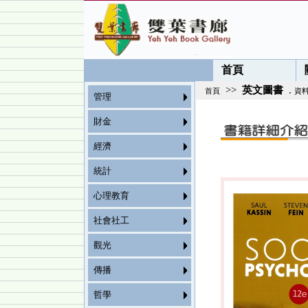
首頁
>>
英文圖書
.
首頁
資
管理
財金
經濟
統計
心理教育
社會社工
觀光
傳播
哲學