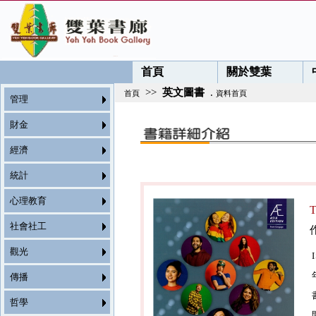
首頁
關於雙葉
>>
英文圖書
.
首頁
資料首頁
管理
財金
經濟
統計
心理教育
T
社會社工
觀光
傳播
哲學