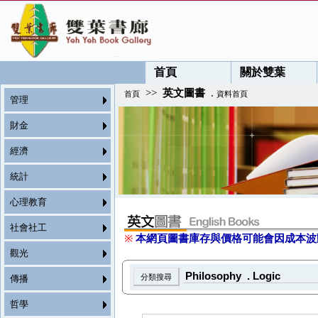
首頁
關於雙葉
>>
英文圖書
.
首頁
資料首頁
管理
財金
經濟
統計
心理教育
社會社工
※
本網頁圖書庫存與價格可能會因成本波
觀光
傳播
哲學