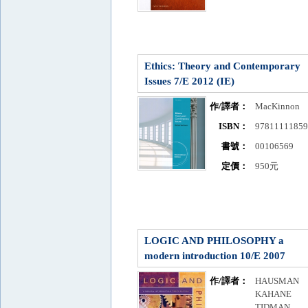
Ethics: Theory and Contemporary
Issues 7/E 2012 (IE)
作/譯者：
MacKinnon
ISBN：
9781111185
書號：
00106569
定價：
950元
LOGIC AND PHILOSOPHY a
modern introduction 10/E 2007
作/譯者：
HAUSMAN
KAHANE
TIDMAN