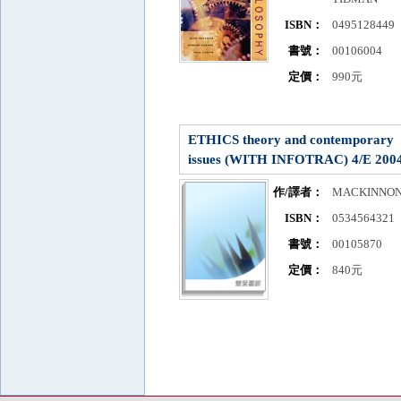
ISBN：
0495128449
書號：
00106004
定價：
990元
ETHICS theory and contemporary
issues (WITH INFOTRAC) 4/E 200
作/譯者：
MACKINNO
ISBN：
0534564321
書號：
00105870
定價：
840元