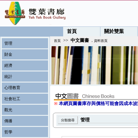
首頁
關於雙葉
>>
中文圖書
.
首頁
資料首頁
管理
財金
經濟
統計
心理教育
社會社工
※
本網頁圖書庫存與價格可能會因成本波
觀光
傳播
哲學