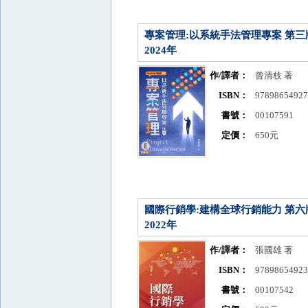
專案管理:以系統手法管理專案 第三
2024年
作/譯者：
曾清枝 著
ISBN：
9789865492
書號：
00107591
定價：
650元
國際行銷學:建構全球行銷能力 第六
2022年
作/譯者：
張國雄 著
ISBN：
9789865492
書號：
00107542