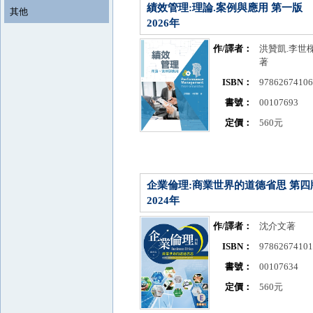
績效管理:理論.案例與應用 第一版
其他
2026年
作/譯者：
洪贊凱.李世
著
ISBN：
9786267410
書號：
00107693
定價：
560元
企業倫理:商業世界的道德省思 第四
2024年
作/譯者：
沈介文著
ISBN：
9786267410
書號：
00107634
定價：
560元