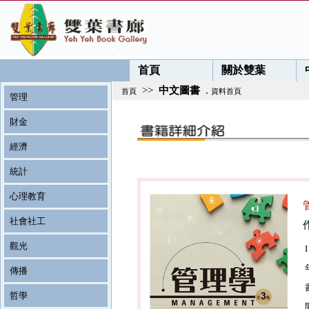
首頁
關於雙葉
>>
中文圖書
.
首頁
資料首頁
管理
財金
經濟
統計
心理教育
社會社工
觀光
傳播
哲學