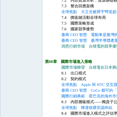
7.2 內部資源分析：資源基礎
7.3 整合回應架構
全球焦點 大立光被舜宇彎道超
7.4 價值鏈活動全球布局
7.5 國際策略形成
7.6 國家競爭優勢
臺商 CEO 智慧 電動車是臺灣
臺商 CEO 智慧 臺灣半導體產
洞悉行銷市場 台積電的競爭優
第08章 國際市場進入策略
國際市場瞭望 台積電在日本興建
8.1 出口模式
8.2 契約模式
全球焦點 Apple 與 HTC 交互
臺商 CEO 智慧 CoCo 都可
國際行銷典範 星巴克的海外市
8.3 內部層級模式——獨資子
全球焦點 輝達收購安謀終結
8.4 國際市場進入模式之評估