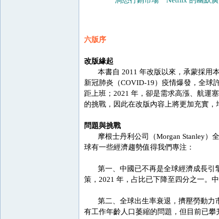
洞悉行銷市場 Netflix 的幽默
六版序
改版緣起
本書自 2011 年改版以來，承蒙採
新冠肺炎（COVID-19）疫情爆發，全
距上班；2021 年，卻是需求高漲、航
的挑戰，因此在改版內容上將更加充實，
問題與挑戰
摩根士丹利公司（Morgan Stanley）
球有一些經濟趨勢值得我們專注：
第一、中國已不再是全球經濟成長引擎，
策，2021 年，占比已下降至四分之一
第二、全球出生率衰退，擠壓勞動力市場，
有工作年齡人口萎縮的問題，但目前已攀升至