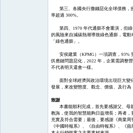
第三、各國央行撒錢惡化全球債務，疫情
率超過 300%。
第四、1970 年代通膨不會重演，但
的風險來自減碳熱潮導致綠色通膨，電動
「綠色通膨」。
安侯建業（KPMG）一項調查，93% 
供應鏈問題惡化，2022 年，企業需調
不代表明天還會一樣。
面對全球經濟與政治環境出現巨大變化
發展，來改變態度、觀念、價值、及行為
致謝
本書能順利完成，首先要感謝父、母親
教誨，使我的智慧能夠日益增長；再者，
充實及符合需要；最後，要感謝《商業周
《中國時報系》、《自由時報系》、《蘋
本土行銷個案之主要素材來源。