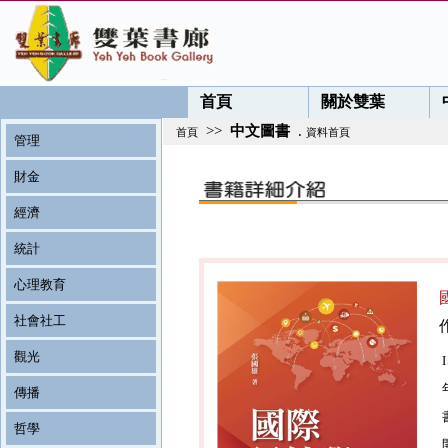
首頁
關於雙葉
>>
中文圖書
.
首頁
資料首頁
管理
財金
經濟
統計
心理教育
社會社工
觀光
傳播
哲學