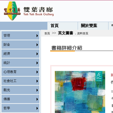
首頁
關於雙葉
>>
英文圖書
.
首頁
資料首頁
管理
財金
經濟
統計
心理教育
R
社會社工
觀光
傳播
哲學