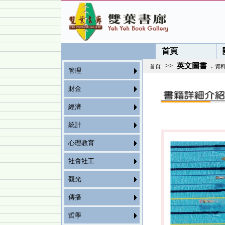
首頁
>>
英文圖書
.
首頁
資
管理
財金
經濟
統計
心理教育
社會社工
觀光
傳播
哲學