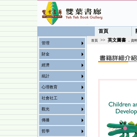
首頁
>>
英文圖書
.
首頁
資
管理
財金
經濟
統計
心理教育
社會社工
觀光
傳播
哲學