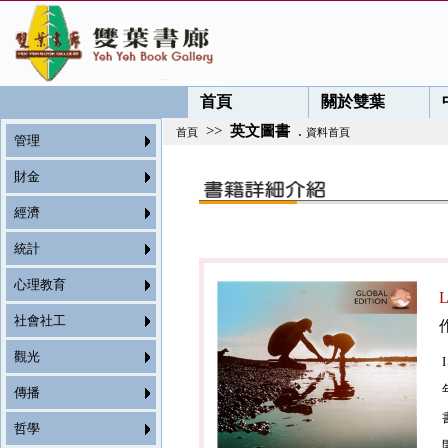
首頁
關於雙葉
>>
英文圖書
.
首頁
資料首頁
管理
財金
經濟
統計
心理教育
L
社會社工
觀光
傳播
哲學