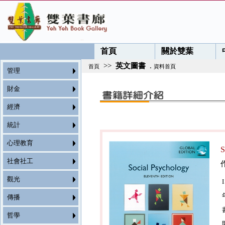
首頁
關於雙葉
>>
英文圖書
.
首頁
資料首頁
管理
財金
經濟
統計
心理教育
S
社會社工
觀光
傳播
哲學