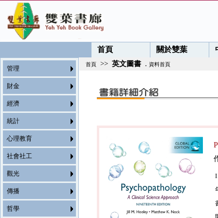
首頁
關於雙葉
>>
英文圖書
.
首頁
資料首頁
管理
財金
經濟
統計
心理教育
P
社會社工
觀光
傳播
哲學