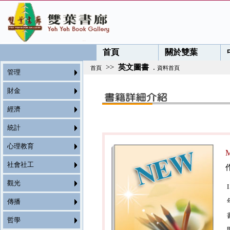
首頁
關於雙葉
>>
英文圖書
.
首頁
資料首頁
管理
財金
經濟
統計
心理教育
M
社會社工
觀光
傳播
哲學