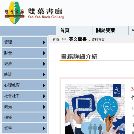
首頁
關於雙葉
>>
英文圖書
.
首頁
資料首頁
管理
財金
經濟
統計
心理教育
M
社會社工
觀光
傳播
哲學