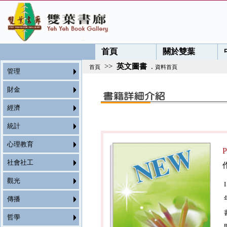
首頁
關於雙葉
>>
英文圖書
.
首頁
資料首頁
管理
財金
經濟
統計
心理教育
P
社會社工
觀光
傳播
哲學