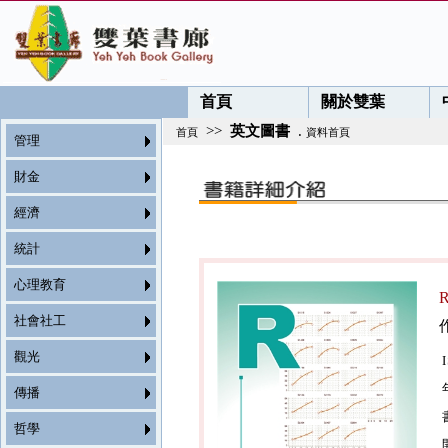
首頁
關於雙葉
>>
英文圖書
.
首頁
資料首頁
管理
財金
經濟
統計
心理教育
社會社工
觀光
傳播
哲學