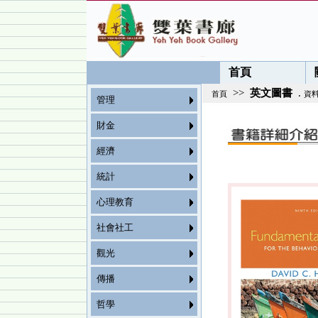
首頁
>>
英文圖書
.
首頁
資
管理
財金
經濟
統計
心理教育
社會社工
觀光
傳播
哲學