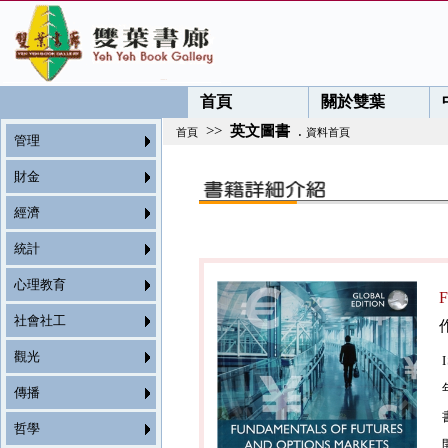
首頁
關於雙葉
>>
英文圖書
.
首頁
資料首頁
管理
財金
經濟
統計
心理教育
F
社會社工
觀光
傳播
哲學