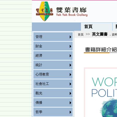
首頁
>>
英文圖書
.
首頁
資
管理
財金
經濟
統計
心理教育
社會社工
觀光
傳播
哲學