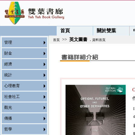
首頁
關於雙葉
>>
英文圖書
.
首頁
資料首頁
管理
財金
經濟
統計
心理教育
O
社會社工
觀光
傳播
哲學