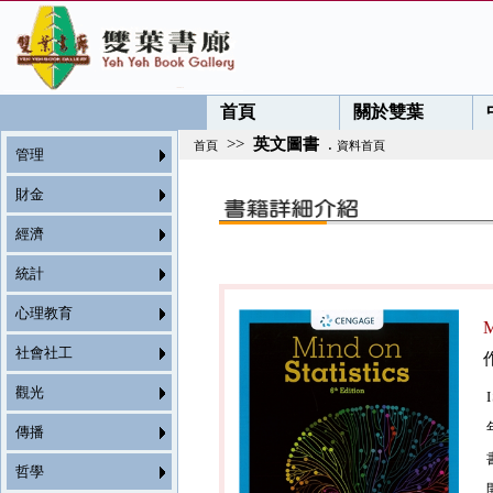
首頁
關於雙葉
>>
英文圖書
.
首頁
資料首頁
管理
財金
經濟
統計
心理教育
M
社會社工
觀光
傳播
哲學