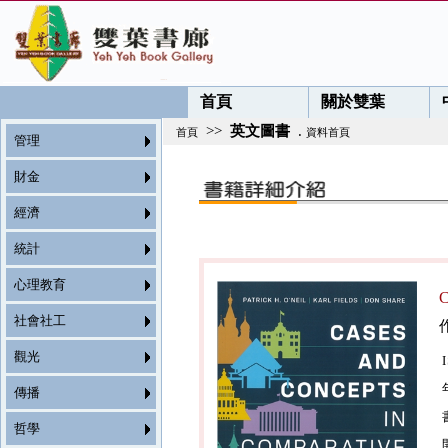
首頁
關於雙葉
>>
英文圖書
.
首頁
資料首頁
管理
財金
經濟
統計
心理教育
C
社會社工
觀光
傳播
哲學