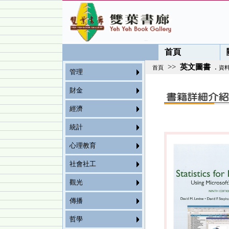
首頁
>>
英文圖書
.
首頁
資
管理
財金
經濟
統計
心理教育
社會社工
觀光
傳播
哲學