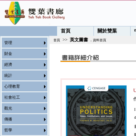
首頁
關於雙葉
>>
英文圖書
.
首頁
資料首頁
管理
財金
經濟
統計
心理教育
U
社會社工
觀光
傳播
哲學