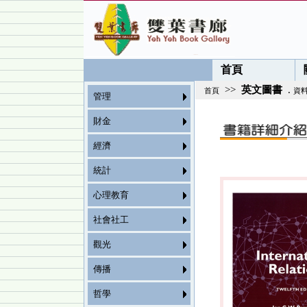
首頁
>>
英文圖書
.
首頁
資
管理
財金
經濟
統計
心理教育
社會社工
觀光
傳播
哲學