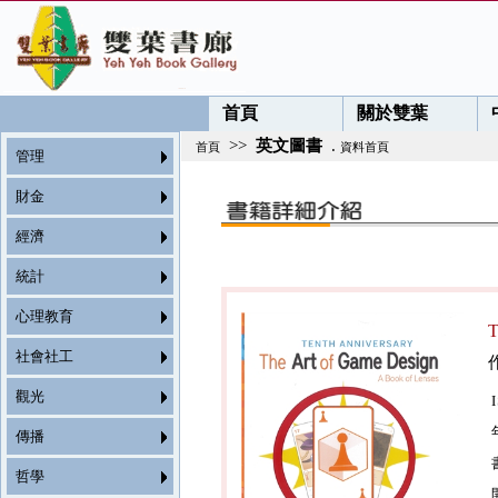
首頁
關於雙葉
>>
英文圖書
.
首頁
資料首頁
管理
財金
經濟
統計
心理教育
T
社會社工
觀光
傳播
哲學