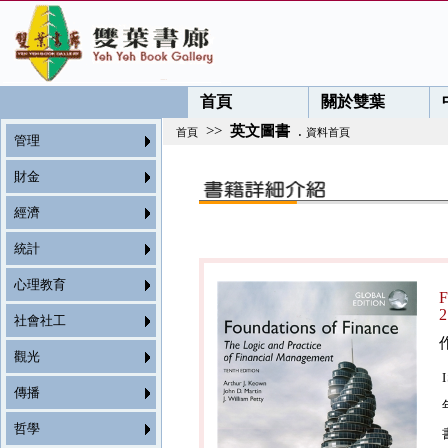
首頁
關於雙葉
>>
英文圖書
.
首頁
資料首頁
管理
財金
經濟
統計
心理教育
F
2
社會社工
觀光
傳播
哲學