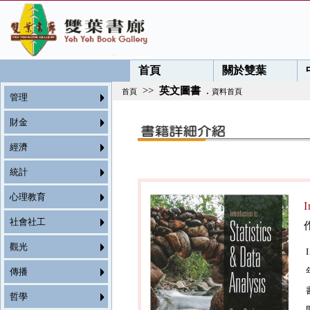
首頁
關於雙葉
>>
英文圖書
.
首頁
資料首頁
管理
財金
經濟
統計
心理教育
I
社會社工
觀光
傳播
哲學