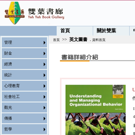
首頁
關於雙葉
>>
英文圖書
.
首頁
資料首頁
管理
財金
經濟
統計
心理教育
U
社會社工
觀光
傳播
哲學