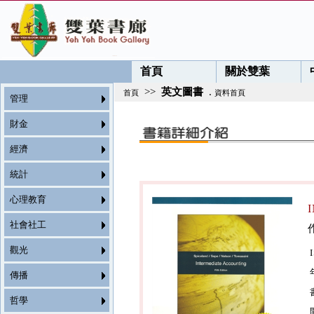
首頁
關於雙葉
>>
英文圖書
.
首頁
資料首頁
管理
財金
經濟
統計
心理教育
社會社工
觀光
傳播
哲學