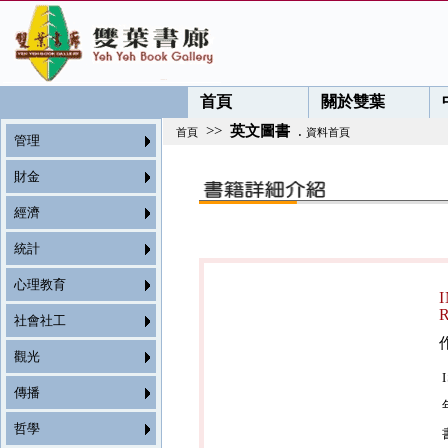
首頁
關於雙葉
>>
英文圖書
.
首頁
資料首頁
管理
財金
經濟
統計
心理教育
社會社工
觀光
傳播
哲學