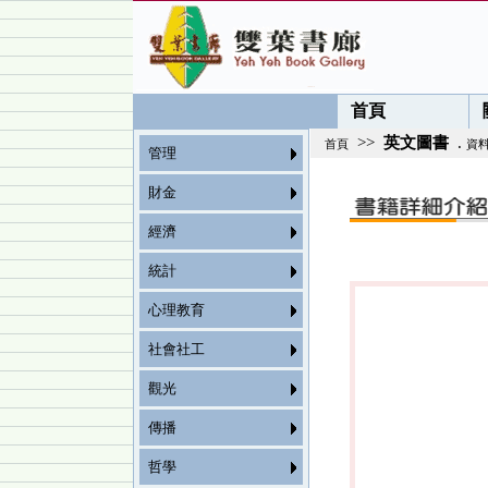
首頁
>>
英文圖書
.
首頁
資
管理
財金
經濟
統計
心理教育
社會社工
觀光
傳播
哲學