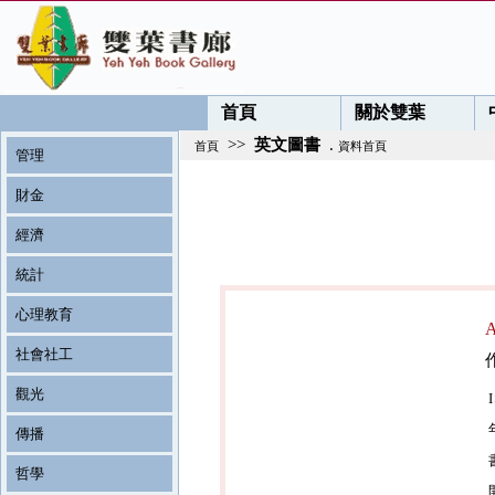
首頁
關於雙葉
>>
英文圖書
.
首頁
資料首頁
管理
財金
經濟
統計
心理教育
社會社工
觀光
傳播
哲學