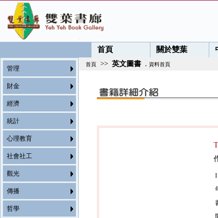
首頁
關於雙葉
>>
英文圖書
.
首頁
資料首頁
管理
財金
經濟
統計
心理教育
社會社工
觀光
傳播
哲學