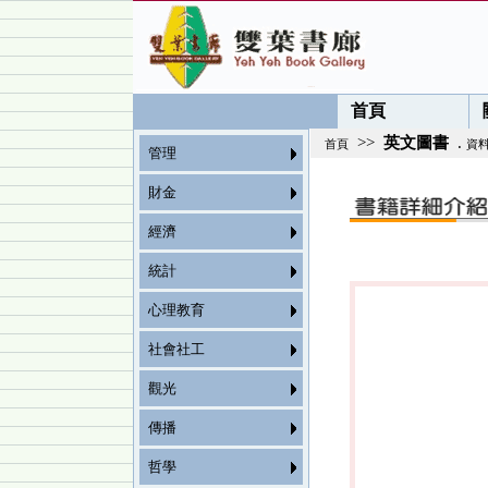
首頁
>>
英文圖書
.
首頁
資
管理
財金
經濟
統計
心理教育
社會社工
觀光
傳播
哲學