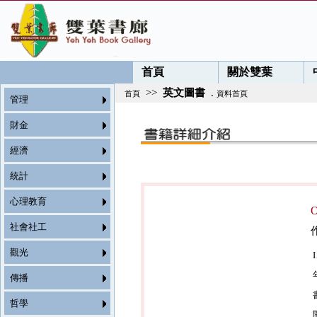
首頁
關於雙葉
>>
英文圖書
.
首頁
資料首頁
管理
財金
經濟
統計
心理教育
社會社工
觀光
傳播
哲學