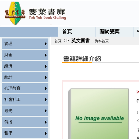
首頁
關於雙葉
>>
英文圖書
.
首頁
資料首頁
管理
財金
經濟
統計
心理教育
社會社工
觀光
傳播
哲學