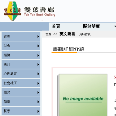
首頁
關於雙葉
>>
英文圖書
.
首頁
資料首頁
管理
財金
經濟
統計
心理教育
社會社工
觀光
傳播
哲學