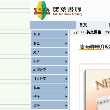
首頁
>>
英文圖書
.
首頁
資
管理
財金
經濟
統計
心理教育
社會社工
觀光
傳播
哲學