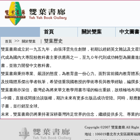
首頁
關於雙葉
中文圖書
>>
| 雙葉歷史
首頁
關於雙葉
雙葉書廊成立於一九五九年，由張澤雲先生創辦，初期以經銷英文雜誌及文星
代成為國內大專院校教科書主要供應商之一，至九０年代則成功轉型為圖書進
書，並致力開發中文教科書。
雙葉書廊秉持專業、嚴謹的態度，為教育盡一份心力。面對當前國內教育體系
及技職體系傑出學者執筆，希望借重我國教授的學術專長與教學經驗，編撰多
雙葉書廊亦深信，臺灣必為將來華文教學用書市場的輸出重鎮，故積極地布局國
--中國，直接或間接洽談版權，期許未來有更多出版品成功登陸。同時，順
子書，並行銷至全球。
未來，雙葉書廊仍將秉持著深耕臺灣跨足世界的信念，繼續提供多元、專業的
Copyright ©2007 雙葉書廊.All Right 
地址：106019臺北市大安區羅斯福路