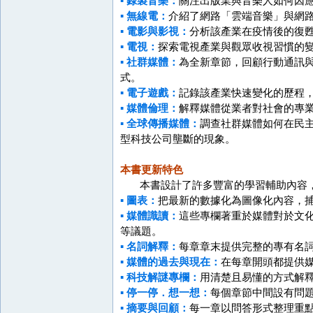
▪ 錄製音樂：
關注出版業與音樂人如何因
▪ 無線電：
介紹了網路「雲端音樂」與網
▪ 電影與影視：
分析該產業在疫情後的復
▪ 電視：
探索電視產業與觀眾收視習慣的
▪ 社群媒體：
為全新章節，回顧行動通訊
式。
▪ 電子遊戲：
記錄該產業快速變化的歷程
▪ 媒體倫理：
解釋媒體從業者對社會的專業
▪ 全球傳播媒體：
調查社群媒體如何在民
型科技公司壟斷的現象。
本書更新特色
本書設計了許多豐富的學習輔助內容，
▪ 圖表：
把最新的數據化為圖像化內容，
▪ 媒體識讀：
這些專欄著重於媒體對於文
等議題。
▪ 名詞解釋：
每章章末提供完整的專有名
▪ 媒體的過去與現在：
在每章開頭都提供
▪ 科技解謎專欄：
用清楚且易懂的方式解
▪ 停一停．想一想：
每個章節中間設有問
▪ 摘要與回顧：
每一章以問答形式整理重