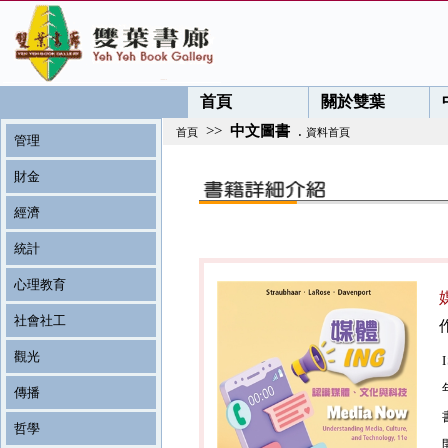
首頁
關於雙葉
>>
中文圖書
.
首頁
資料首頁
管理
財金
經濟
統計
心理教育
社會社工
觀光
傳播
哲學