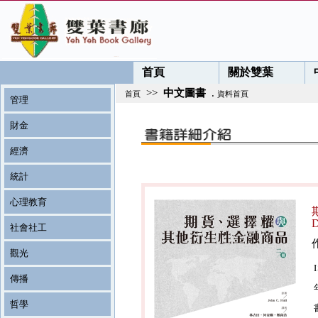
首頁
關於雙葉
>>
中文圖書
.
首頁
資料首頁
管理
財金
經濟
統計
心理教育
D
社會社工
觀光
傳播
哲學