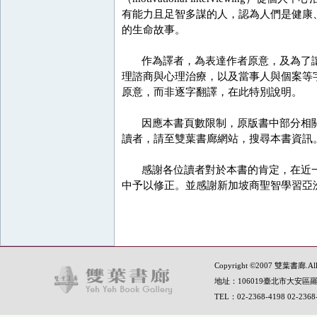
有能力且足智多謀的人，認為人們是健康
的生命故事。
作為譯者，為表達作者原意，及為了讓
理諮商與心理治療，以及當事人與個案等
原意，而非逐字翻譯，在此特別說明。
因應本書頁數限制，原版書中部分相關
讀者，請至雙葉書廊網站，搜尋本書資訊
感謝各位讀者對於本書的肯定，在近一
中予以修正。並感謝新加坡商聖智學習亞
Copyright ©2007 雙葉書廊.All R
地址：106019臺北市大安區羅
TEL：02-2368-4198 02-236