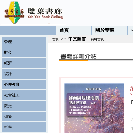
首頁
關於雙葉
>>
中文圖書
.
首頁
資料首頁
管理
財金
經濟
統計
心理教育
C
社會社工
觀光
傳播
哲學