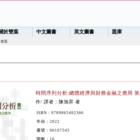
關於雙葉
中文圖書
英文圖書
題庫
料首頁
時間序列分析:總體經濟與財務金融之應用 第三
作/ 譯者：陳旭昇 著
ISBN：9789865492366
年份：2022
書號：00107545
開數：16