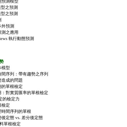
列預測模型
 模型之預測
 模型之預測
測
本外預測
預測之應用
iews 執行動態預測
勢
步模型
時間序列：帶有趨勢之序列
勢造成的問題
列的單根檢定
用：對實質匯率的單根檢定
檢定的檢定力
根檢定
理時間序列的單根
後定態 vs. 差分後定態
資料單根檢定