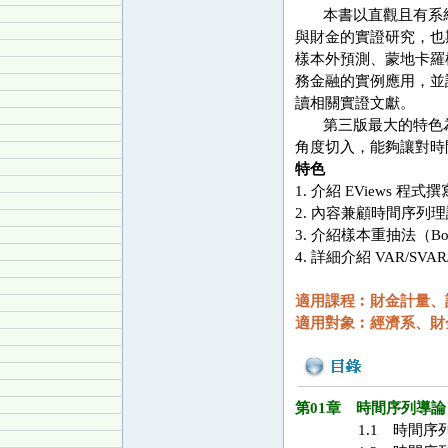
本書以直觀且有系統
與財金的實證研究，也
樣本外預測、蒙地卡羅模擬
務金融的實例應用，並
讀相關實證文獻。
第三版最大的特色為為專
角度切入，能夠讓對時
特色
1. 介紹 EViews 程式
2. 內容兼顧時間序列
3. 介紹樣本重抽法（Boo
4. 詳細介紹 VAR/SVA
適用課程︰財金計量、
適用對象︰經濟系、財
第01章 時間序列導論
1.1 時間序