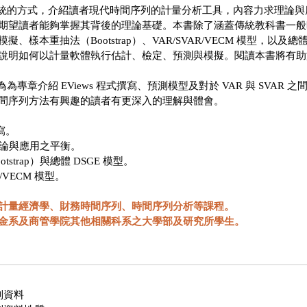
的方式，介紹讀者現代時間序列的計量分析工具，內容力求理論與
期望讀者能夠掌握其背後的理論基礎。本書除了涵蓋傳統教科書一般
、樣本重抽法（Bootstrap）、VAR/SVAR/VECM 模型，以及
說明如何以計量軟體執行估計、檢定、預測與模擬。閱讀本書將有助
章介紹 EViews 程式撰寫、預測模型及對於 VAR 與 SVAR
間序列方法有興趣的讀者有更深入的理解與體會。
撰寫。
理論與應用之平衡。
tstrap）與總體 DSGE 模型。
R/VECM 模型。
計量經濟學、財務時間序列、時間序列分析等課程。
金系及商管學院其他相關科系之大學部及研究所學生。
列資料