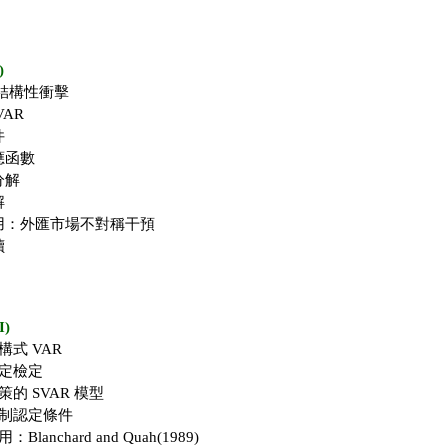
)
與結構性衝擊
VAR
件
應函數
分解
解
用：外匯市場不對稱干預
讀
)
構式 VAR
認定檢定
的 SVAR 模型
限制認定條件
lanchard and Quah(1989)