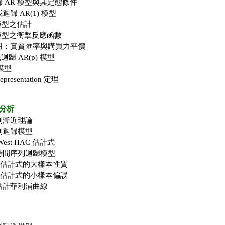
 AR 模型與其定態條件
歸 AR(1) 模型
 模型之估計
) 模型之衝擊反應函數
用：實質匯率與購買力平價
迴歸 AR(p) 模型
模型
presentation 定理
分析
列漸近理論
列迴歸模型
West HAC 估計式
時間序列迴歸模型
係數估計式的大樣本性質
係數估計式的小樣本偏誤
估計菲利浦曲線