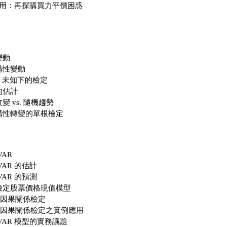
應用：再探購買力平價困惑
變動
構性變動
τ 未知下的檢定
的估計
 vs. 隨機趨勢
構性轉變的單根檢定
VAR
VAR 的估計
VAR 的預測
檢定股票價格現值模型
er 因果關係檢定
ger 因果關係檢定之實例應用
VAR 模型的實務議題