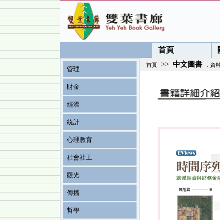
首頁
>>
中文圖書
.
首頁
資
管理
財金
經濟
統計
心理教育
社會社工
觀光
傳播
哲學