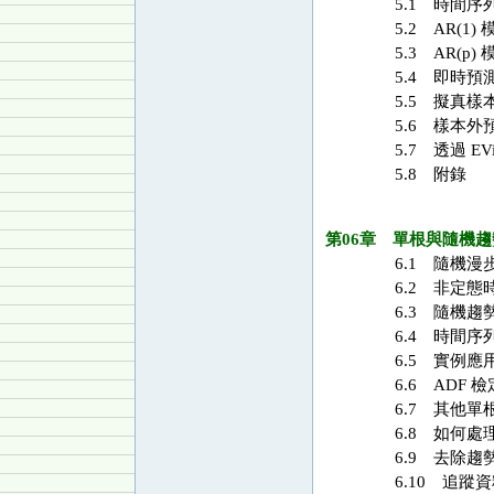
5.1 時間序
5.2 AR(1)
5.3 AR(p)
5.4 即時預
5.5 擬真樣
5.6 樣本外
5.7 透過 EV
5.8 附錄
第06章 單根與隨機趨
6.1 隨機漫
6.2 非定態
6.3 隨機趨
6.4 時間序
6.5 實例應
6.6 ADF 
6.7 其他單
6.8 如何處
6.9 去除趨勢
6.10 追蹤