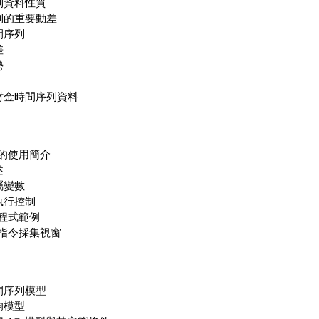
列資料性質
列的重要動差
間序列
差
勢
財金時間序列資料
s 的使用簡介
述
屬變數
執行控制
s 程式範例
s 指令採集視窗
間序列模型
均模型