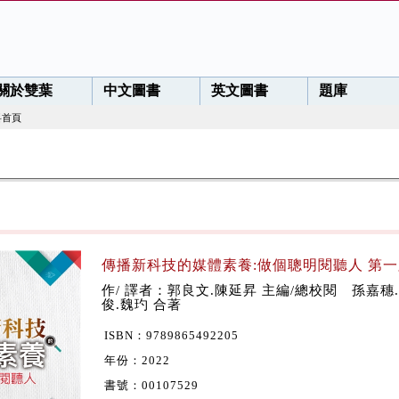
關於雙葉
中文圖書
英文圖書
題庫
料首頁
傳播新科技的媒體素養:做個聰明閱聽人 第一版
作/ 譯者：郭良文.陳延昇 主編/總校閱 孫嘉穗
俊.魏玓 合著
ISBN：9789865492205
年份：2022
書號：00107529