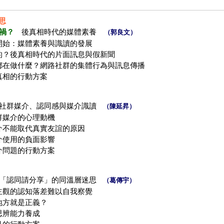
思
禍？
後真相時代的媒體素養
（郭良文）
開始：媒體素養與識讀的發展
的？後真相時代的片面訊息與假新聞
都在做什麼？網路社群的集體行為與訊息傳播
真相的行動方案
群媒介、認同感與媒介識讀
（陳延昇）
群媒介的心理動機
介不能取代真實友誼的原因
介使用的負面影響
介問題的行動方案
認同請分享」的同溫層迷思
（葛傳宇）
主觀的認知落差難以自我察覺
地方就是正義？
思辨能力養成