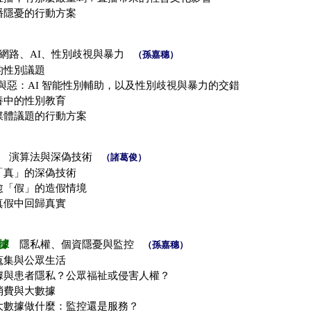
播隱憂的行動方案
路、AI、性別歧視與暴力
（孫嘉穗）
的性別議題
的善與惡：AI 智能性別輔助，以及性別歧視與暴力的交錯
養中的性別教育
媒體議題的行動方案
演算法與深偽技術
（諸葛俊）
「真」的深偽技術
愈「假」的造假情境
真假中回歸真實
據
隱私權、個資隱憂與監控
（孫嘉穗）
蒐集與公眾生活
據與患者隱私？公眾福祉或侵害人權？
消費與大數據
大數據做什麼：監控還是服務？