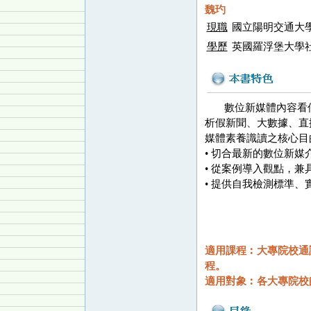
魏玓
現職
國立陽明交通大
學歷
英國羅浮堡大學
數位新媒體內容看似
析假新聞、大數據、直
媒體素養識讀之核心目
• 切合最新的數位新媒
• 從案例導入觀點，
• 提供自我檢測標準
適用課程︰大專院校通
程。
適用對象︰各大專院校