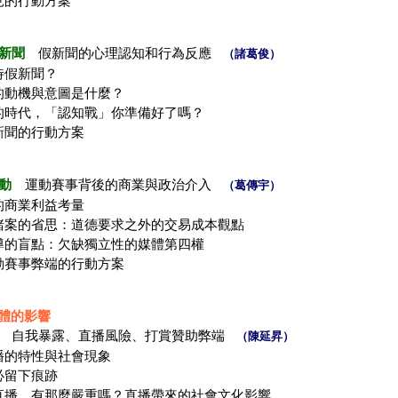
見的行動方案
新聞
假新聞的心理認知和行為反應
（諸葛俊）
待假新聞？
的動機與意圖是什麼？
的時代，「認知戰」你準備好了嗎？
新聞的行動方案
動
運動賽事背後的商業與政治介入
（葛傳宇）
的商業利益考量
賭案的省思：道德要求之外的交易成本觀點
導的盲點：欠缺獨立性的媒體第四權
動賽事弊端的行動方案
體的影響
自我暴露、直播風險、打賞贊助弊端
（陳延昇）
播的特性與社會現象
必留下痕跡
直播，有那麼嚴重嗎？直播帶來的社會文化影響