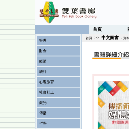
首頁
>>
中文圖書
.
首頁
資
管理
財金
經濟
統計
心理教育
社會社工
觀光
傳播
哲學