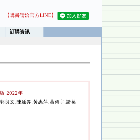
【購書請洽官方LINE】
訂購資訊
 2022年
.郭良文.陳延昇.黃惠萍.葛傳宇.諸葛