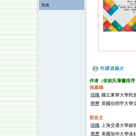
其他
作者（依姓氏筆畫排序
孫嘉穗
現職
國立東華大學民
學歷
英國伯明罕大學
郭良文
現職
上海交通大學媒
學歷
美國加州大學洛